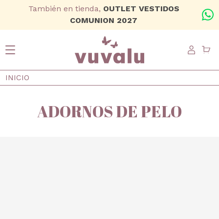
Ir al contenido principal
También en tienda,
OUTLET VESTIDOS
+
COMUNION 2027
USER
Ruta de navegación
INICIO
ADORNOS DE PELO