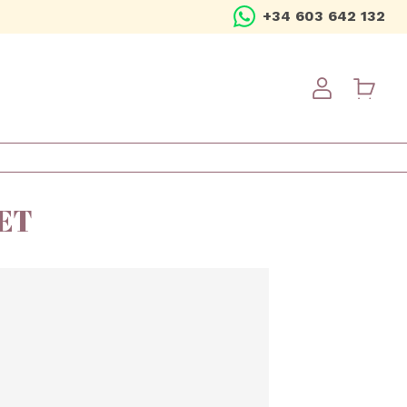
+34 603 642 132
USER ME
ET