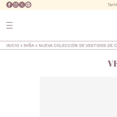
Ir al contenido principal
facebook
instagram
twitter
pinterest
Tamb
Ruta de navegación
INICIO
NIÑA
NUEVA COLECCIÓN DE VESTIDOS DE 
V