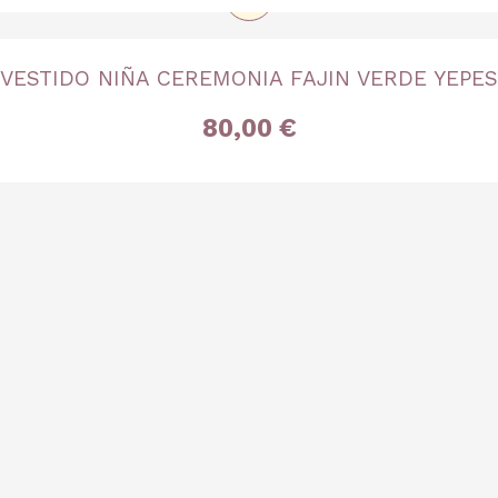
TALLA
VESTIDO NIÑA CEREMONIA FAJIN VERDE YEPES
4 años
6 años
8 años
12 años
80,00 €