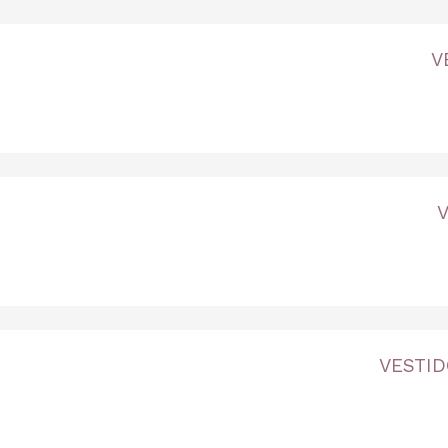
V
3 
V
VESTID
3