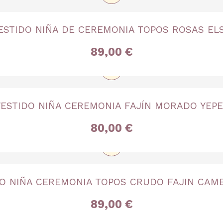
TALLA
ESTIDO NIÑA DE CEREMONIA TOPOS ROSAS EL
años
6 años
8 años
10 años
12 años
14 años
16 a
89,00 €
+
TALLA
ESTIDO NIÑA CEREMONIA FAJÍN MORADO YEP
3 años
6 años
10 años
14 años
80,00 €
+
TALLA
O NIÑA CEREMONIA TOPOS CRUDO FAJIN CAM
 años
4 años
5 años
10 años
12 años
14 años
16 añ
89,00 €
+