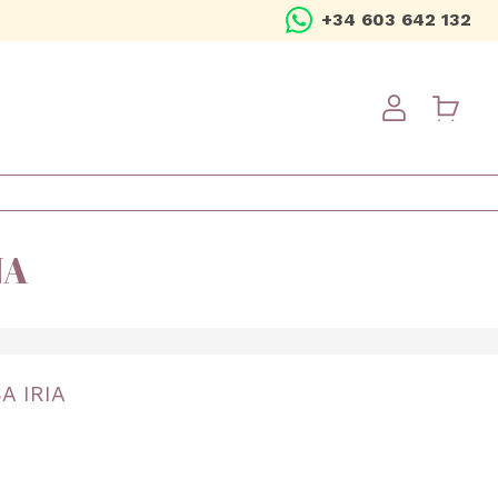
+34 603 642 132
USER ME
ÑA
A IRIA
16 años