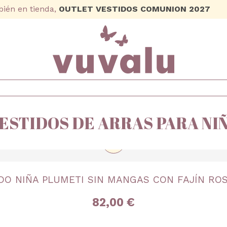
ién en tienda,
OUTLET VESTIDOS COMUNION 2027
ESTIDOS DE ARRAS PARA NI
+
TALLA
DO NIÑA PLUMETI SIN MANGAS CON FAJÍN ROS
0A
3 años
6 años
8 años
10 años
12 años
14 años
82,00 €
+