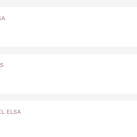
SA
ños
ES
EL ELSA
os