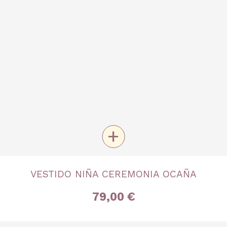
+
TALLA
VESTIDO NIÑA CEREMONIA OCAÑA
4 años
6 años
8 años
79,00 €