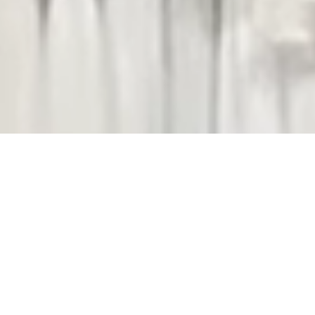
TIENDA
¡Visítanos y descubre la magia de
encontrar el diseño perfecto para
ese día tan especial!
PEDIR CITA