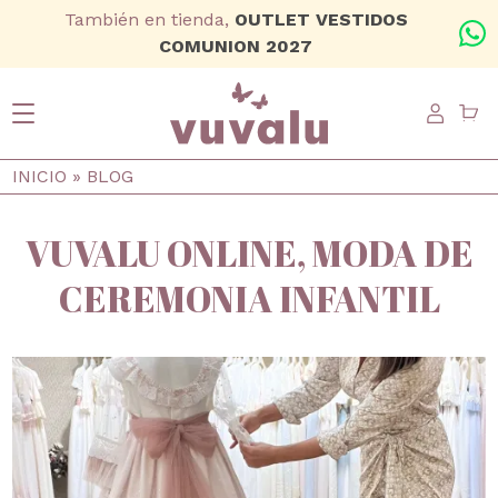
Ir al contenido principal
También en tienda,
OUTLET VESTIDOS
+
COMUNION 2027
USER
Ruta de navegación
INICIO
BLOG
VUVALU ONLINE, MODA DE
CEREMONIA INFANTIL