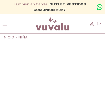
Ir al contenido principal
También en tienda,
OUTLET VESTIDOS
+
COMUNION 2027
USER
Ruta de navegación
INICIO
NIÑA