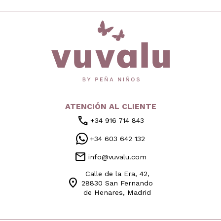
inicio
ATENCIÓN AL CLIENTE
call
+34 916 714 843
+34 603 642 132
mail
info@vuvalu.com
Calle de la Era, 42,
location_on
28830 San Fernando
de Henares, Madrid