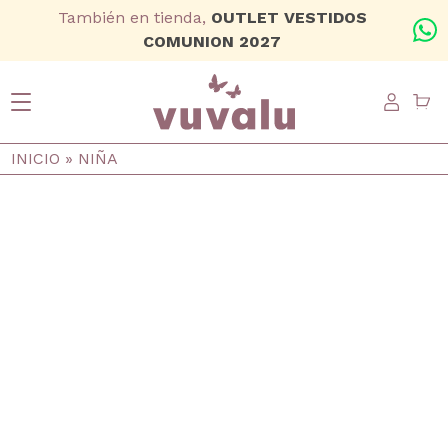
Ir al contenido principal
También en tienda,
OUTLET VESTIDOS
+
COMUNION 2027
USER
Ruta de navegación
INICIO
NIÑA