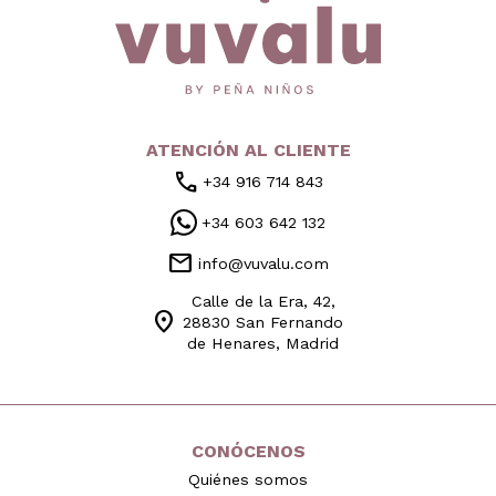
ATENCIÓN AL CLIENTE
call
+34 916 714 843
+34 603 642 132
mail
info@vuvalu.com
Calle de la Era, 42,
location_on
28830 San Fernando
de Henares, Madrid
CONÓCENOS
Quiénes somos