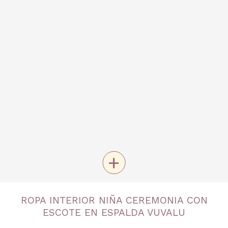
+
TALLA
ROPA INTERIOR NIÑA CEREMONIA CON
4 años
6 años
8 años
10 años
12 años
ESCOTE EN ESPALDA VUVALU
14 años
16 años