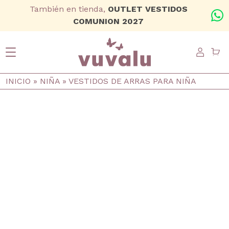
Ir al contenido principal
También en tienda,
OUTLET VESTIDOS
+
COMUNION 2027
USER
Ruta de navegación
INICIO
NIÑA
VESTIDOS DE ARRAS PARA NIÑA