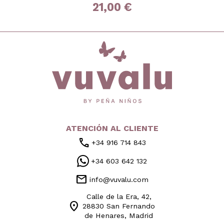
21,00 €
inicio
ATENCIÓN AL CLIENTE
call
+34 916 714 843
+34 603 642 132
mail
info@vuvalu.com
Calle de la Era, 42,
location_on
28830 San Fernando
de Henares, Madrid