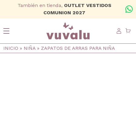
Ir al contenido principal
También en tienda,
OUTLET VESTIDOS
+
COMUNION 2027
USER
Ruta de navegación
INICIO
NIÑA
ZAPATOS DE ARRAS PARA NIÑA