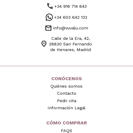
call
+34 916 714 843
+34 603 642 132
mail
info@vuvalu.com
Calle de la Era, 42,
location_on
28830 San Fernando
de Henares, Madrid
CONÓCENOS
Quiénes somos
Contacto
Pedir cita
Información Legal
CÓMO COMPRAR
FAQS