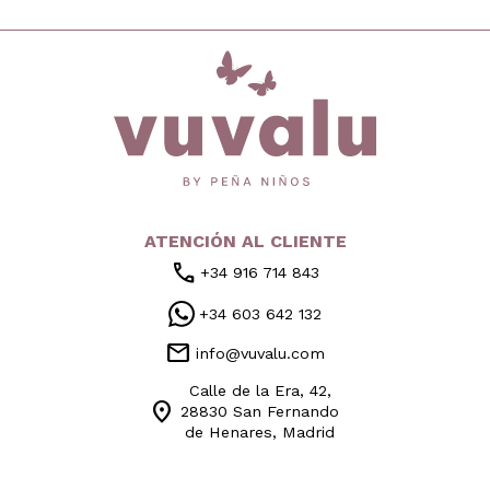
inicio
ATENCIÓN AL CLIENTE
call
+34 916 714 843
+34 603 642 132
mail
info@vuvalu.com
Calle de la Era, 42,
location_on
28830 San Fernando
de Henares, Madrid