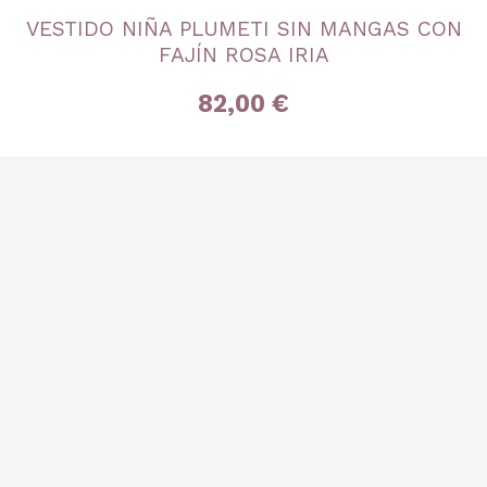
TALLA
VESTIDO NIÑA PLUMETI SIN MANGAS CON
18A
20A
3 años
6 años
8 años
10 años
FAJÍN ROSA IRIA
12 años
14 años
16 años
82,00 €