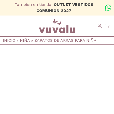
Ir al contenido principal
También en tienda,
OUTLET VESTIDOS
+
COMUNION 2027
USER
Ruta de navegación
INICIO
NIÑA
ZAPATOS DE ARRAS PARA NIÑA