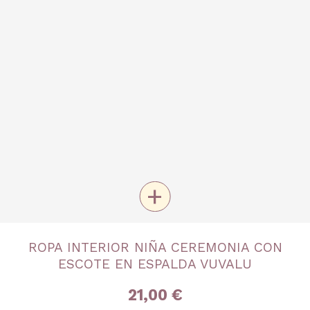
+
TALLA
ROPA INTERIOR NIÑA CEREMONIA CON
4 años
6 años
8 años
10 años
12 años
ESCOTE EN ESPALDA VUVALU
14 años
16 años
21,00 €