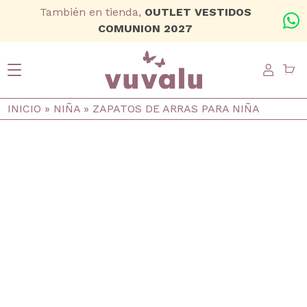
Ir al contenido principal
También en tienda,
OUTLET VESTIDOS
+
COMUNION 2027
USER
Ruta de navegación
INICIO
NIÑA
ZAPATOS DE ARRAS PARA NIÑA