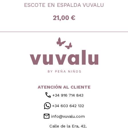
4 años
6 años
8 años
10 años
12 años
ESCOTE EN ESPALDA VUVALU
14 años
16 años
21,00 €
inicio
ATENCIÓN AL CLIENTE
call
+34 916 714 843
+34 603 642 132
mail
info@vuvalu.com
Calle de la Era, 42,