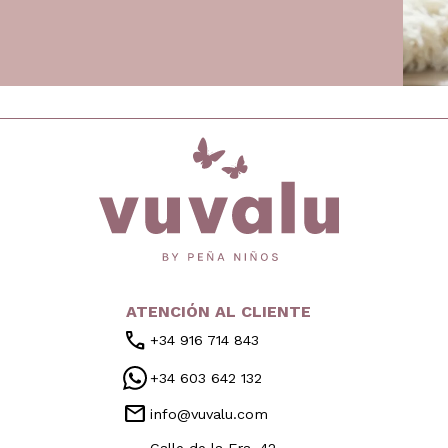
inicio
ATENCIÓN AL CLIENTE
call
+34 916 714 843
+34 603 642 132
mail
info@vuvalu.com