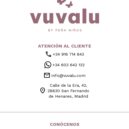
ATENCIÓN AL CLIENTE
call
+34 916 714 843
+34 603 642 132
mail
info@vuvalu.com
Calle de la Era, 42,
location_on
28830 San Fernando
de Henares, Madrid
CONÓCENOS