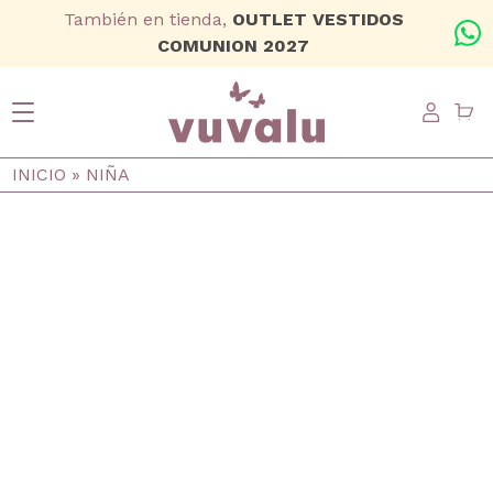
Ir al contenido principal
También en tienda,
OUTLET VESTIDOS
+
COMUNION 2027
USER
Ruta de navegación
INICIO
NIÑA