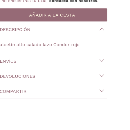
i no encuentras tu talla,
contacta con nosotros
.
DESCRIPCIÓN
alcetín alto calado lazo Condor rojo
ENVÍOS
DEVOLUCIONES
COMPARTIR