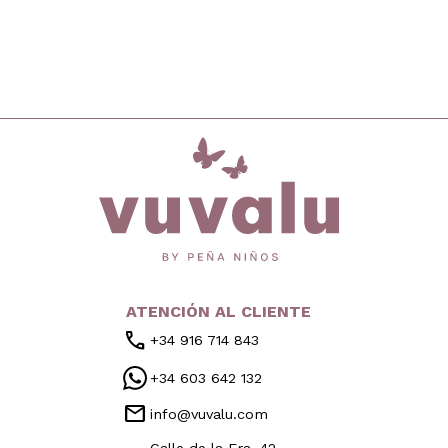
inicio
ATENCIÓN AL CLIENTE
call
+34 916 714 843
+34 603 642 132
mail
info@vuvalu.com