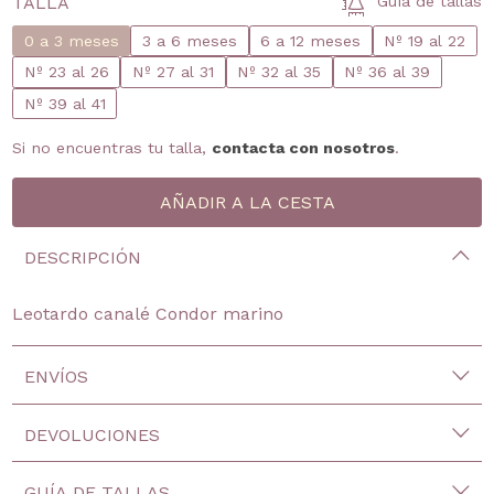
TALLA
Guía de tallas
0 a 3 meses
3 a 6 meses
6 a 12 meses
Nº 19 al 22
Nº 23 al 26
Nº 27 al 31
Nº 32 al 35
Nº 36 al 39
Nº 39 al 41
Si no encuentras tu talla,
contacta con nosotros
.
DESCRIPCIÓN
Leotardo canalé Condor marino
ENVÍOS
DEVOLUCIONES
GUÍA DE TALLAS