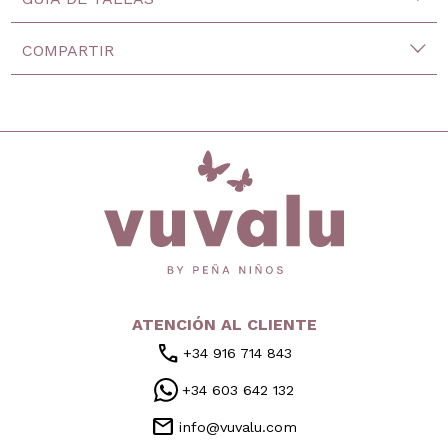
COMPARTIR
inicio
ATENCIÓN AL CLIENTE
call
+34 916 714 843
+34 603 642 132
mail
info@vuvalu.com