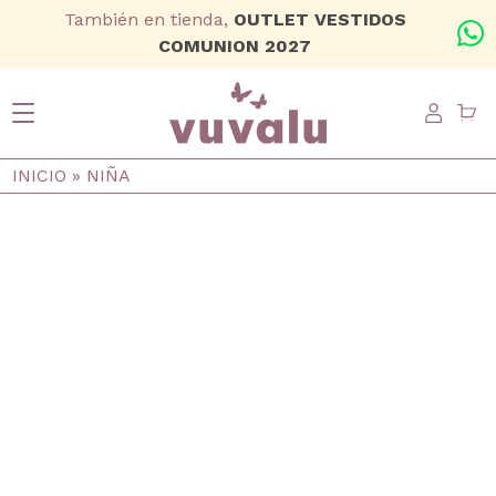
Ir al contenido principal
También en tienda,
OUTLET VESTIDOS
+
COMUNION 2027
USER
Ruta de navegación
INICIO
NIÑA