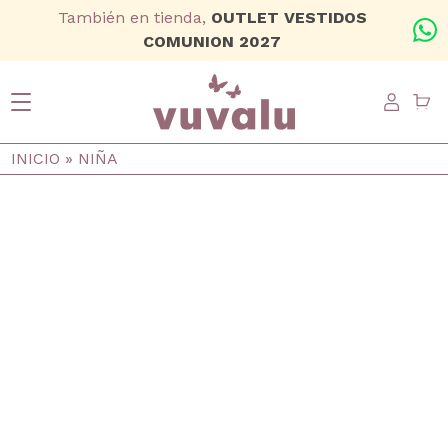
Ir al contenido principal
También en tienda,
OUTLET VESTIDOS
+
COMUNION 2027
USER
Ruta de navegación
INICIO
NIÑA