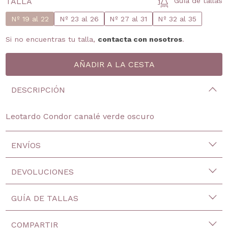
TALLA
Guía de tallas
Nº 19 al 22
Nº 23 al 26
Nº 27 al 31
Nº 32 al 35
Si no encuentras tu talla,
contacta con nosotros
.
DESCRIPCIÓN
Leotardo Condor canalé verde oscuro
ENVÍOS
DEVOLUCIONES
GUÍA DE TALLAS
COMPARTIR