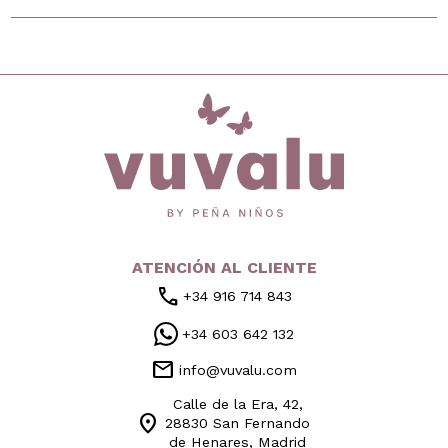
inicio
ATENCIÓN AL CLIENTE
call
+34 916 714 843
+34 603 642 132
mail
info@vuvalu.com
Calle de la Era, 42,
location_on
28830 San Fernando
de Henares, Madrid