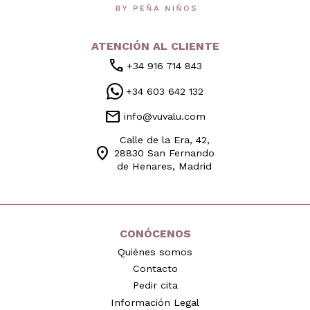
ATENCIÓN AL CLIENTE
call
+34 916 714 843
+34 603 642 132
mail
info@vuvalu.com
Calle de la Era, 42,
location_on
28830 San Fernando
de Henares, Madrid
CONÓCENOS
Quiénes somos
Contacto
Pedir cita
Información Legal