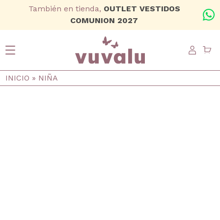
Ir al contenido principal
También en tienda,
OUTLET VESTIDOS
+
COMUNION 2027
USER
Ruta de navegación
INICIO
NIÑA