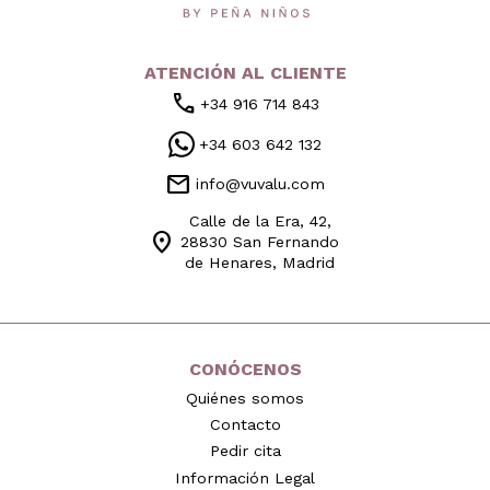
ATENCIÓN AL CLIENTE
call
+34 916 714 843
+34 603 642 132
mail
info@vuvalu.com
Calle de la Era, 42,
location_on
28830 San Fernando
de Henares, Madrid
CONÓCENOS
Quiénes somos
Contacto
Pedir cita
Información Legal