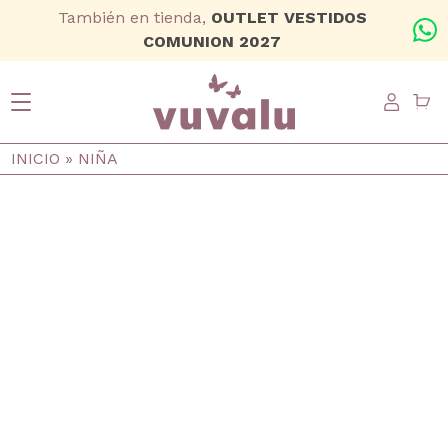
Ir al contenido principal
También en tienda,
OUTLET VESTIDOS
+
COMUNION 2027
USER
Ruta de navegación
INICIO
NIÑA