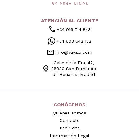
ATENCIÓN AL CLIENTE
call
+34 916 714 843
+34 603 642 132
mail
info@vuvalu.com
Calle de la Era, 42,
location_on
28830 San Fernando
de Henares, Madrid
CONÓCENOS
Quiénes somos
Contacto
Pedir cita
Información Legal