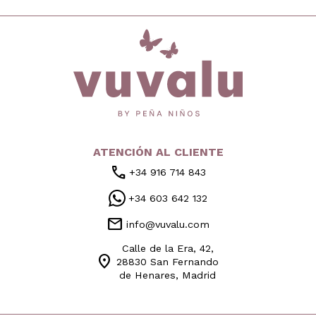
inicio
ATENCIÓN AL CLIENTE
call
+34 916 714 843
+34 603 642 132
mail
info@vuvalu.com
Calle de la Era, 42,
location_on
28830 San Fernando
de Henares, Madrid