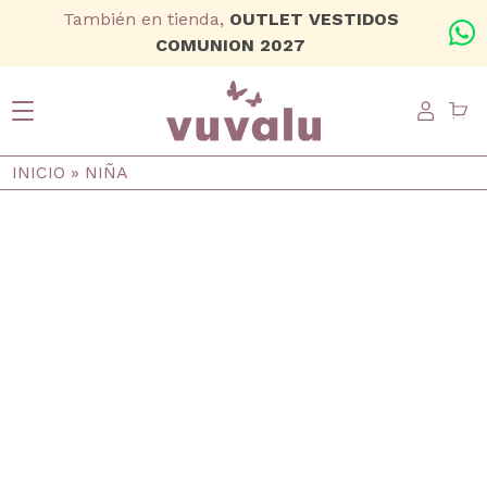
Ir al contenido principal
También en tienda,
OUTLET VESTIDOS
+
COMUNION 2027
USER
Ruta de navegación
INICIO
NIÑA