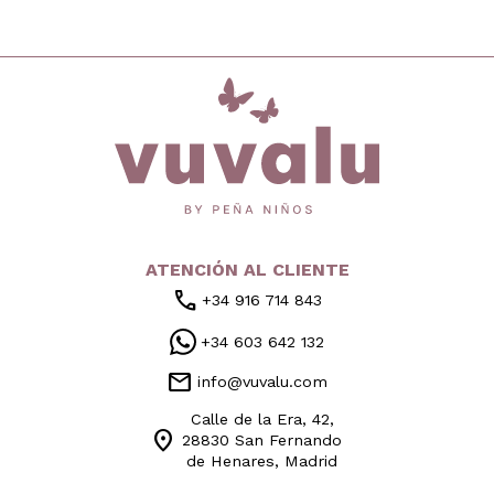
inicio
ATENCIÓN AL CLIENTE
call
+34 916 714 843
+34 603 642 132
mail
info@vuvalu.com
Calle de la Era, 42,
location_on
28830 San Fernando
de Henares, Madrid