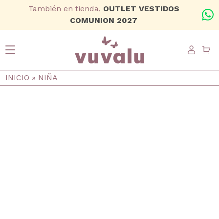
Ir al contenido principal
También en tienda,
OUTLET VESTIDOS
+
COMUNION 2027
USER
Ruta de navegación
INICIO
NIÑA