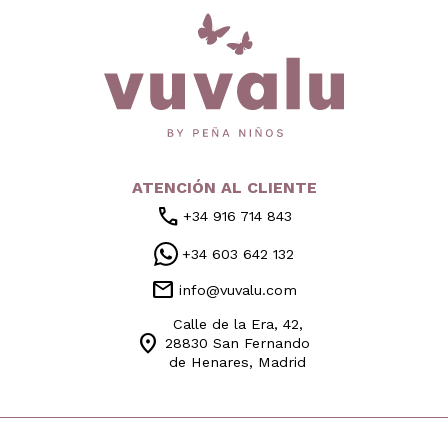
inicio
ATENCIÓN AL CLIENTE
call
+34 916 714 843
+34 603 642 132
mail
info@vuvalu.com
Calle de la Era, 42,
location_on
28830 San Fernando
de Henares, Madrid