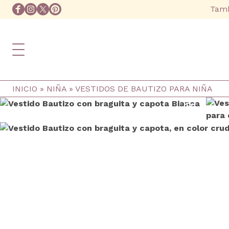
Ir al contenido principal
facebook
instagram
twitter
pinterest
Tamb
Ruta de navegación
INICIO
NIÑA
VESTIDOS DE BAUTIZO PARA NIÑA