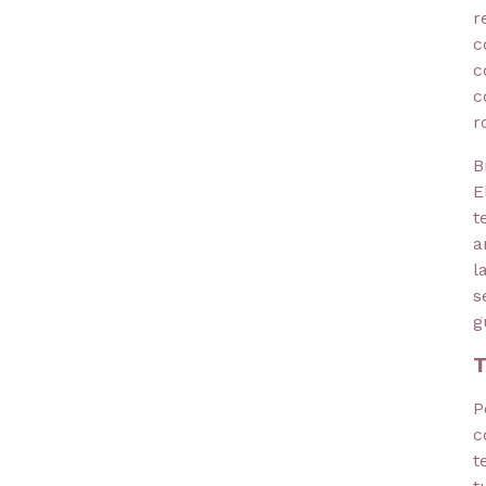
r
c
c
c
r
B
E
t
a
l
s
g
T
P
c
t