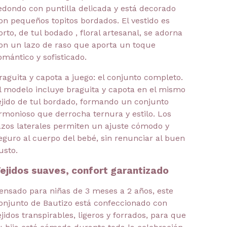
edondo con puntilla delicada y está decorado
on pequeños topitos bordados. El vestido es
orto, de tul bodado , floral artesanal, se adorna
on un lazo de raso que aporta un toque
omántico y sofisticado.
raguita y capota a juego: el conjunto completo.
l modelo incluye braguita y capota en el mismo
ejido de tul bordado, formando un conjunto
rmonioso que derrocha ternura y estilo. Los
azos laterales permiten un ajuste cómodo y
eguro al cuerpo del bebé, sin renunciar al buen
usto.
ejidos suaves, confort garantizado
ensado para niñas de 3 meses a 2 años, este
onjunto de Bautizo está confeccionado con
ejidos transpirables, ligeros y forrados, para que