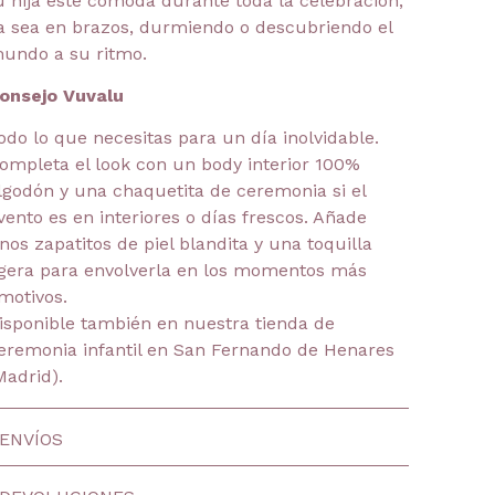
u hija esté cómoda durante toda la celebración,
a sea en brazos, durmiendo o descubriendo el
undo a su ritmo.
onsejo Vuvalu
odo lo que necesitas para un día inolvidable.
ompleta el look con un body interior 100%
lgodón y una chaquetita de ceremonia si el
vento es en interiores o días frescos. Añade
nos zapatitos de piel blandita y una toquilla
igera para envolverla en los momentos más
motivos.
isponible también en nuestra tienda de
eremonia infantil en San Fernando de Henares
Madrid).
ENVÍOS