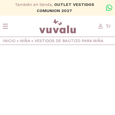
Ir al contenido principal
También en tienda,
OUTLET VESTIDOS
+
COMUNION 2027
USER
Ruta de navegación
INICIO
NIÑA
VESTIDOS DE BAUTIZO PARA NIÑA