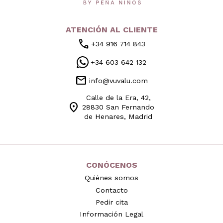
ATENCIÓN AL CLIENTE
call
+34 916 714 843
+34 603 642 132
mail
info@vuvalu.com
Calle de la Era, 42,
location_on
28830 San Fernando
de Henares, Madrid
CONÓCENOS
Quiénes somos
Contacto
Pedir cita
Información Legal