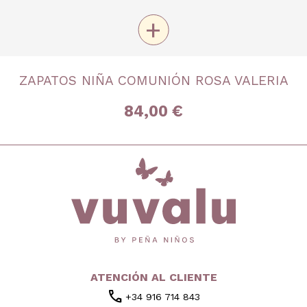
+
TALLA
ZAPATOS NIÑA COMUNIÓN ROSA VALERIA
Nº 32
Nº 34
Nº 35
Nº 37
Nº 38
84,00 €
inicio
ATENCIÓN AL CLIENTE
call
+34 916 714 843