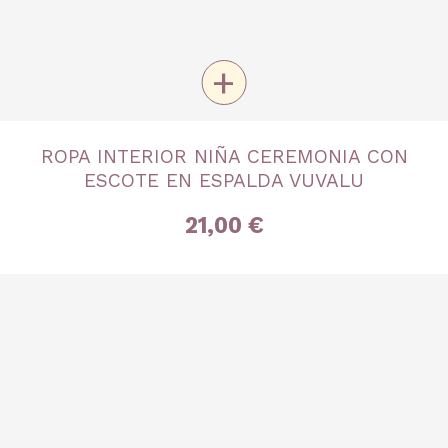
+
TALLA
ROPA INTERIOR NIÑA CEREMONIA CON
4 años
6 años
8 años
10 años
12 años
ESCOTE EN ESPALDA VUVALU
14 años
16 años
21,00 €