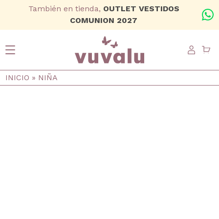
Ir al contenido principal
También en tienda,
OUTLET VESTIDOS
+
COMUNION 2027
USER
Ruta de navegación
INICIO
NIÑA