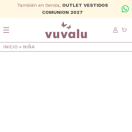
Ir al contenido principal
También en tienda,
OUTLET VESTIDOS
+
COMUNION 2027
USER
Ruta de navegación
INICIO
NIÑA