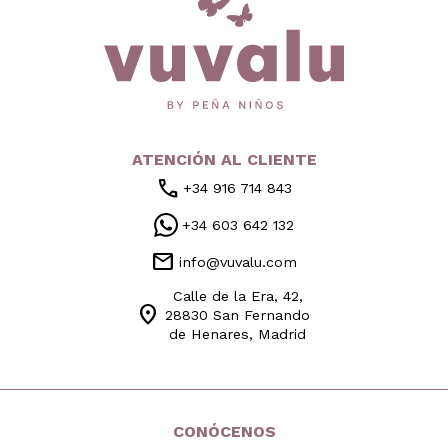
ATENCIÓN AL CLIENTE
call
+34 916 714 843
+34 603 642 132
mail
info@vuvalu.com
Calle de la Era, 42,
location_on
28830 San Fernando
de Henares, Madrid
CONÓCENOS