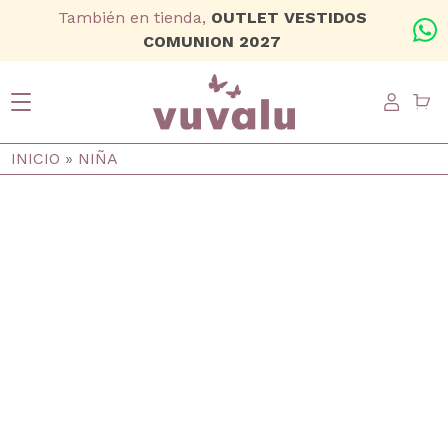
Ir al contenido principal
También en tienda,
OUTLET VESTIDOS
+
COMUNION 2027
USER
Ruta de navegación
INICIO
NIÑA