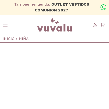
Ir al contenido principal
También en tienda,
OUTLET VESTIDOS
+
COMUNION 2027
USER
Ruta de navegación
INICIO
NIÑA