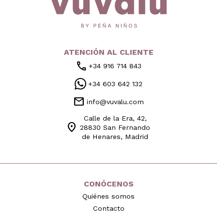
ATENCIÓN AL CLIENTE
call
+34 916 714 843
+34 603 642 132
mail
info@vuvalu.com
Calle de la Era, 42,
location_on
28830 San Fernando
de Henares, Madrid
CONÓCENOS
Quiénes somos
Contacto