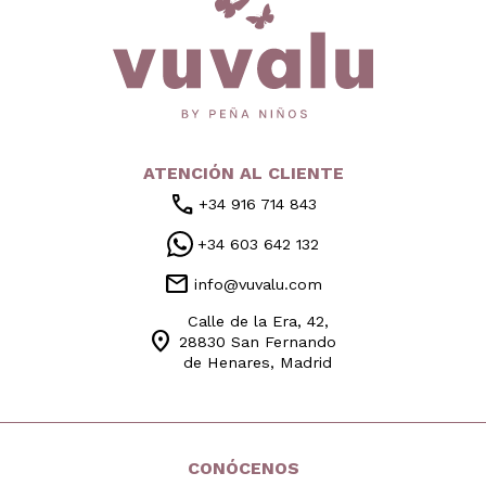
ATENCIÓN AL CLIENTE
call
+34 916 714 843
+34 603 642 132
mail
info@vuvalu.com
Calle de la Era, 42,
location_on
28830 San Fernando
de Henares, Madrid
CONÓCENOS