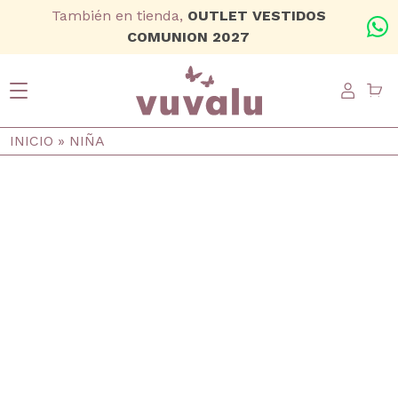
Ir al contenido principal
También en tienda,
OUTLET VESTIDOS
+
COMUNION 2027
USER
Ruta de navegación
INICIO
NIÑA