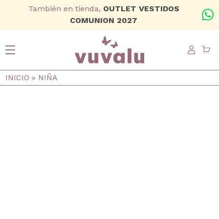
Ir al contenido principal
También en tienda,
OUTLET VESTIDOS
+
COMUNION 2027
USER
Ruta de navegación
INICIO
NIÑA