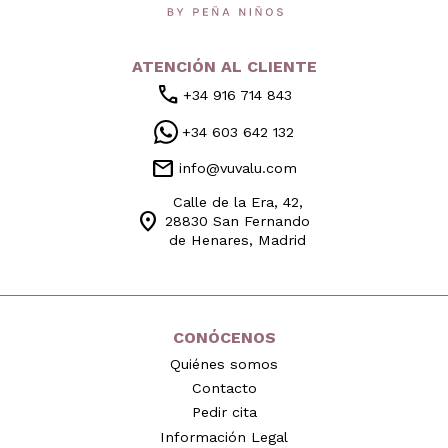
ATENCIÓN AL CLIENTE
call
+34 916 714 843
+34 603 642 132
mail
info@vuvalu.com
Calle de la Era, 42,
location_on
28830 San Fernando
de Henares, Madrid
CONÓCENOS
Quiénes somos
Contacto
Pedir cita
Información Legal