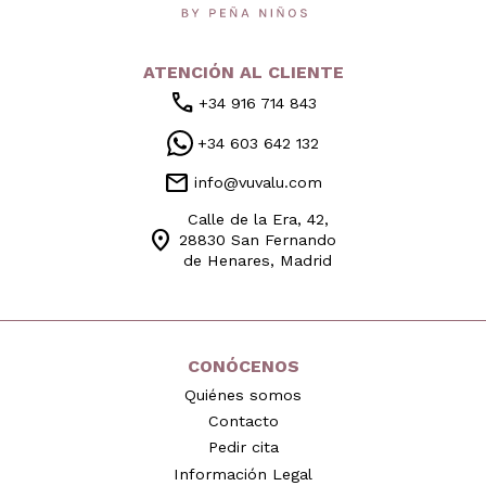
ATENCIÓN AL CLIENTE
call
+34 916 714 843
+34 603 642 132
mail
info@vuvalu.com
Calle de la Era, 42,
location_on
28830 San Fernando
de Henares, Madrid
CONÓCENOS
Quiénes somos
Contacto
Pedir cita
Información Legal