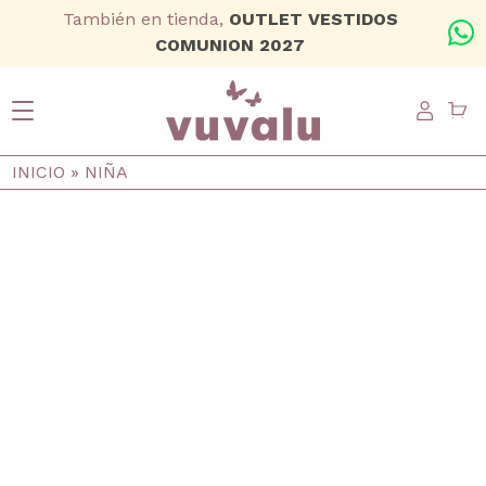
Ir al contenido principal
También en tienda,
OUTLET VESTIDOS
+
COMUNION 2027
USER
Ruta de navegación
INICIO
NIÑA