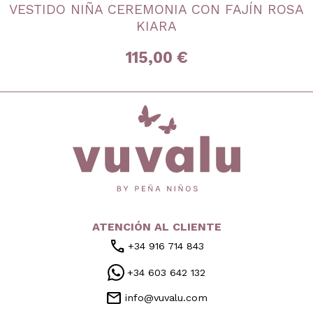
VESTIDO NIÑA CEREMONIA CON FAJÍN ROSA
3 años
4 años
5 años
6 años
8 años
10 años
KIARA
12 años
14 años
16 años
115,00 €
inicio
ATENCIÓN AL CLIENTE
call
+34 916 714 843
+34 603 642 132
mail
info@vuvalu.com