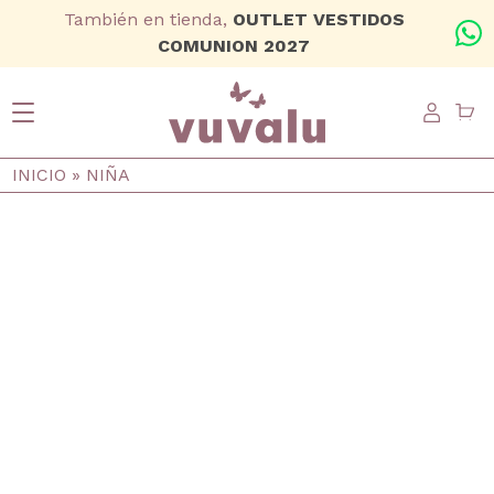
Ir al contenido principal
También en tienda,
OUTLET VESTIDOS
+
COMUNION 2027
USER
Ruta de navegación
INICIO
NIÑA