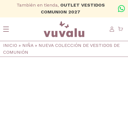
Ir al contenido principal
También en tienda,
OUTLET VESTIDOS
+
COMUNION 2027
USER
Ruta de navegación
INICIO
NIÑA
NUEVA COLECCIÓN DE VESTIDOS DE
COMUNIÓN