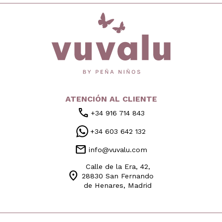
inicio
ATENCIÓN AL CLIENTE
call
+34 916 714 843
+34 603 642 132
mail
info@vuvalu.com
Calle de la Era, 42,
location_on
28830 San Fernando
de Henares, Madrid