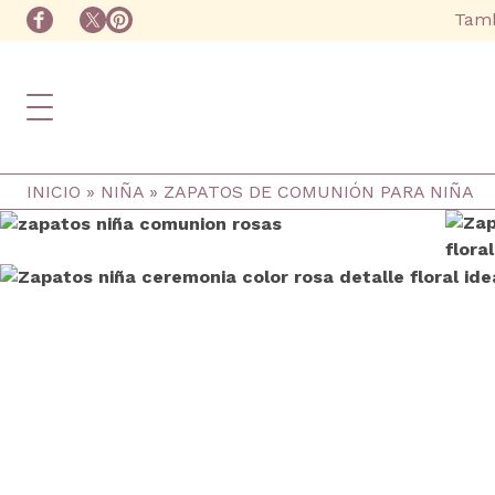
Ir al contenido principal
facebook
instagram
twitter
pinterest
Tamb
Ruta de navegación
INICIO
NIÑA
ZAPATOS DE COMUNIÓN PARA NIÑA