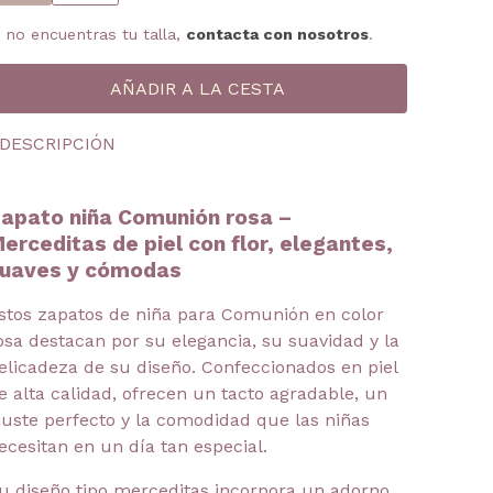
i no encuentras tu talla,
contacta con nosotros
.
DESCRIPCIÓN
apato niña Comunión rosa –
erceditas de piel con flor, elegantes,
uaves y cómodas
stos zapatos de niña para Comunión en color
osa destacan por su elegancia, su suavidad y la
elicadeza de su diseño. Confeccionados en piel
e alta calidad, ofrecen un tacto agradable, un
juste perfecto y la comodidad que las niñas
ecesitan en un día tan especial.
u diseño tipo merceditas incorpora un adorno