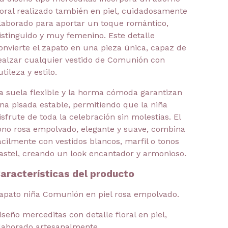
loral realizado también en piel, cuidadosamente
laborado para aportar un toque romántico,
istinguido y muy femenino. Este detalle
onvierte el zapato en una pieza única, capaz de
ealzar cualquier vestido de Comunión con
utileza y estilo.
a suela flexible y la horma cómoda garantizan
na pisada estable, permitiendo que la niña
isfrute de toda la celebración sin molestias. El
ono rosa empolvado, elegante y suave, combina
ácilmente con vestidos blancos, marfil o tonos
astel, creando un look encantador y armonioso.
aracterísticas del producto
apato niña Comunión en piel rosa empolvado.
iseño merceditas con detalle floral en piel,
laborado artesanalmente.