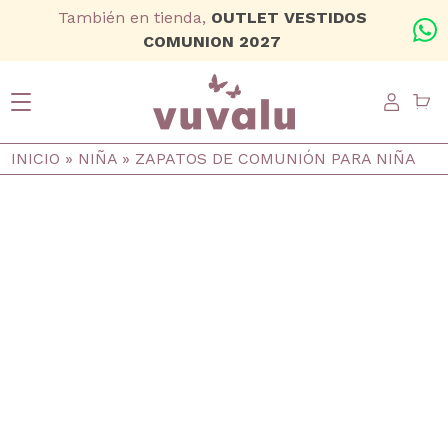
Ir al contenido principal
También en tienda,
OUTLET VESTIDOS
+
COMUNION 2027
USER
Ruta de navegación
INICIO
NIÑA
ZAPATOS DE COMUNIÓN PARA NIÑA