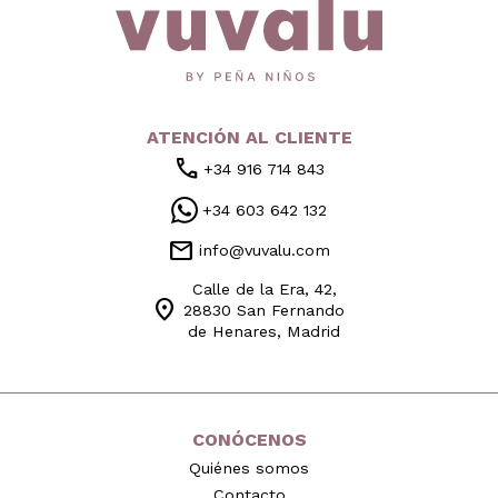
ATENCIÓN AL CLIENTE
call
+34 916 714 843
+34 603 642 132
mail
info@vuvalu.com
Calle de la Era, 42,
location_on
28830 San Fernando
de Henares, Madrid
CONÓCENOS
Quiénes somos
Contacto