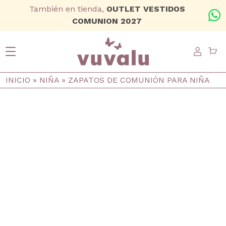
Ir al contenido principal
También en tienda,
OUTLET VESTIDOS
+
COMUNION 2027
USER
Ruta de navegación
INICIO
NIÑA
ZAPATOS DE COMUNIÓN PARA NIÑA