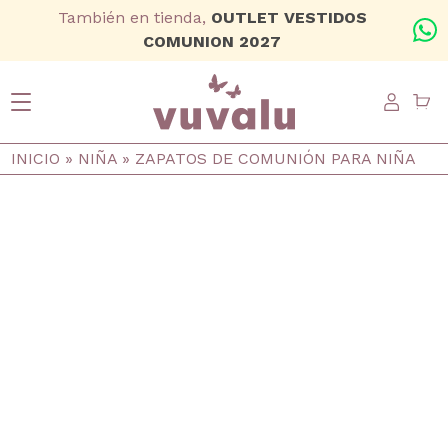
Ir al contenido principal
También en tienda,
OUTLET VESTIDOS
+
COMUNION 2027
USER
Ruta de navegación
INICIO
NIÑA
ZAPATOS DE COMUNIÓN PARA NIÑA