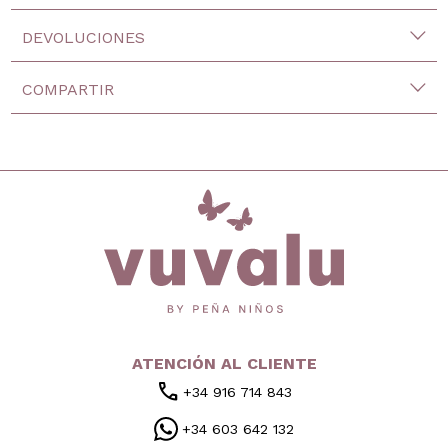
DEVOLUCIONES
COMPARTIR
inicio
ATENCIÓN AL CLIENTE
call
+34 916 714 843
+34 603 642 132