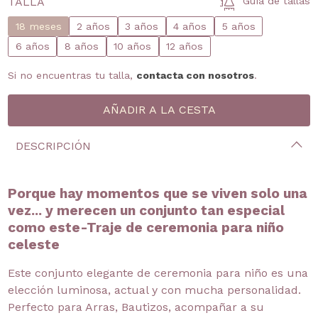
TALLA
Guía de tallas
18 meses
2 años
3 años
4 años
5 años
6 años
8 años
10 años
12 años
Si no encuentras tu talla,
contacta con nosotros
.
DESCRIPCIÓN
Porque hay momentos que se viven solo una
vez... y merecen un conjunto tan especial
como este-Traje de ceremonia para niño
celeste
Este conjunto elegante de ceremonia para niño es una
elección luminosa, actual y con mucha personalidad.
Perfecto para Arras, Bautizos, acompañar a su