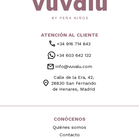
ATENCIÓN AL CLIENTE
call
+34 916 714 843
+34 603 642 132
mail
info@vuvalu.com
Calle de la Era, 42,
location_on
28830 San Fernando
de Henares, Madrid
CONÓCENOS
Quiénes somos
Contacto