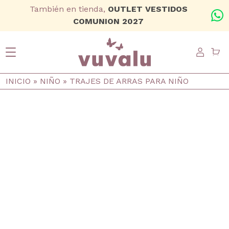
Ir al contenido principal
También en tienda,
OUTLET VESTIDOS
+
COMUNION 2027
USER
Ruta de navegación
INICIO
NIÑO
TRAJES DE ARRAS PARA NIÑO