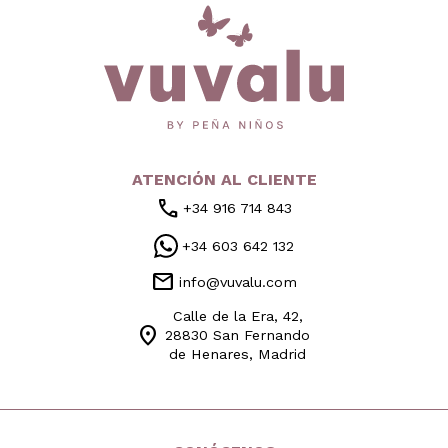
inicio
ATENCIÓN AL CLIENTE
call
+34 916 714 843
+34 603 642 132
mail
info@vuvalu.com
Calle de la Era, 42,
location_on
28830 San Fernando
de Henares, Madrid