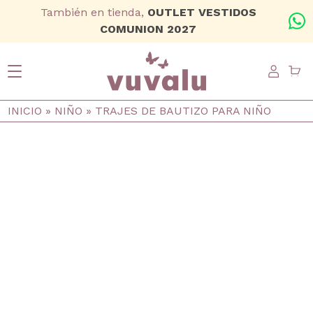
Ir al contenido principal
También en tienda,
OUTLET VESTIDOS
+
COMUNION 2027
USER
Ruta de navegación
INICIO
NIÑO
TRAJES DE BAUTIZO PARA NIÑO