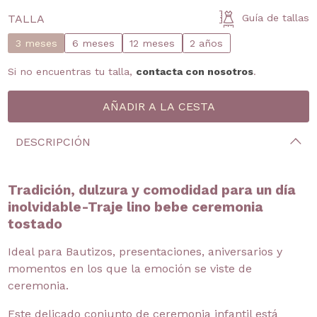
TALLA
Guía de tallas
3 meses
6 meses
12 meses
2 años
Si no encuentras tu talla,
contacta con nosotros
.
DESCRIPCIÓN
Tradición, dulzura y comodidad para un día
inolvidable-Traje lino bebe ceremonia
tostado
Ideal para Bautizos, presentaciones, aniversarios y
momentos en los que la emoción se viste de
ceremonia.
Este delicado conjunto de ceremonia infantil está