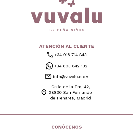
ATENCIÓN AL CLIENTE
call
+34 916 714 843
+34 603 642 132
mail
info@vuvalu.com
Calle de la Era, 42,
location_on
28830 San Fernando
de Henares, Madrid
CONÓCENOS