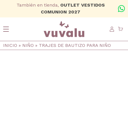
Ir al contenido principal
También en tienda,
OUTLET VESTIDOS
+
COMUNION 2027
USER
Ruta de navegación
INICIO
NIÑO
TRAJES DE BAUTIZO PARA NIÑO