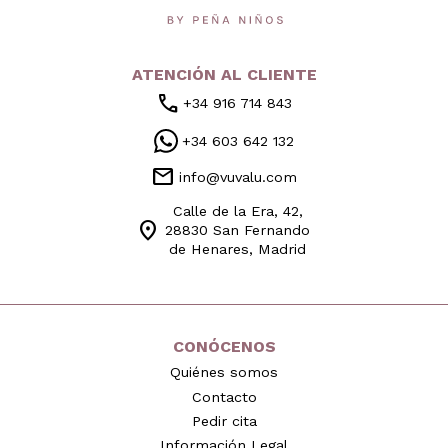
ATENCIÓN AL CLIENTE
call
+34 916 714 843
+34 603 642 132
mail
info@vuvalu.com
Calle de la Era, 42,
location_on
28830 San Fernando
de Henares, Madrid
CONÓCENOS
Quiénes somos
Contacto
Pedir cita
Información Legal