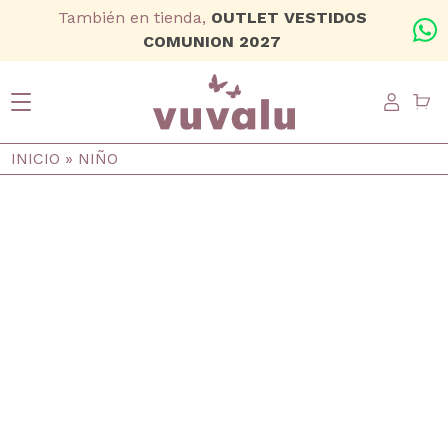
Ir al contenido principal
También en tienda,
OUTLET VESTIDOS
+
COMUNION 2027
USER
Ruta de navegación
INICIO
NIÑO