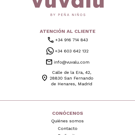
ATENCIÓN AL CLIENTE
call
+34 916 714 843
+34 603 642 132
mail
info@vuvalu.com
Calle de la Era, 42,
location_on
28830 San Fernando
de Henares, Madrid
CONÓCENOS
Quiénes somos
Contacto