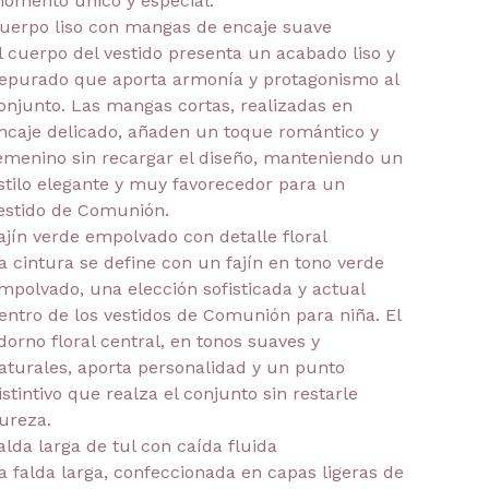
omento único y especial.
uerpo liso con mangas de encaje suave
l cuerpo del vestido presenta un acabado liso y
epurado que aporta armonía y protagonismo al
onjunto. Las mangas cortas, realizadas en
ncaje delicado, añaden un toque romántico y
emenino sin recargar el diseño, manteniendo un
stilo elegante y muy favorecedor para un
estido de Comunión.
ajín verde empolvado con detalle floral
a cintura se define con un fajín en tono verde
mpolvado, una elección sofisticada y actual
entro de los vestidos de Comunión para niña. El
dorno floral central, en tonos suaves y
aturales, aporta personalidad y un punto
istintivo que realza el conjunto sin restarle
ureza.
alda larga de tul con caída fluida
a falda larga, confeccionada en capas ligeras de