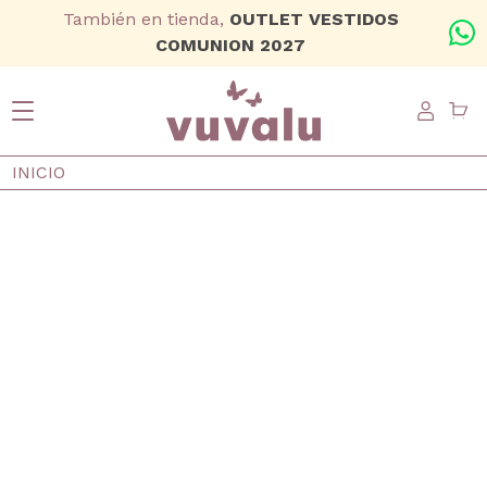
Ir al contenido principal
También en tienda,
OUTLET VESTIDOS
+
COMUNION 2027
USER
Ruta de navegación
INICIO