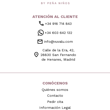
ATENCIÓN AL CLIENTE
call
+34 916 714 843
+34 603 642 132
mail
info@vuvalu.com
Calle de la Era, 42,
location_on
28830 San Fernando
de Henares, Madrid
CONÓCENOS
Quiénes somos
Contacto
Pedir cita
Información Legal