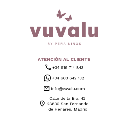
inicio
ATENCIÓN AL CLIENTE
call
+34 916 714 843
+34 603 642 132
mail
info@vuvalu.com
Calle de la Era, 42,
location_on
28830 San Fernando
de Henares, Madrid