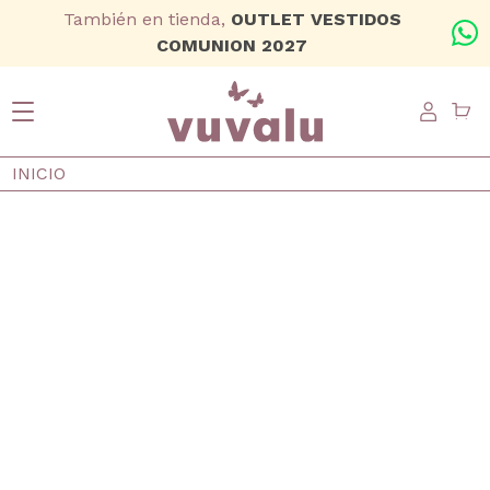
Ir al contenido principal
También en tienda,
OUTLET VESTIDOS
+
COMUNION 2027
USER
Ruta de navegación
INICIO