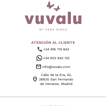
inicio
ATENCIÓN AL CLIENTE
call
+34 916 714 843
+34 603 642 132
mail
info@vuvalu.com
Calle de la Era, 42,
location_on
28830 San Fernando
de Henares, Madrid