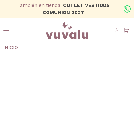
Ir al contenido principal
También en tienda,
OUTLET VESTIDOS
+
COMUNION 2027
USER
Ruta de navegación
INICIO