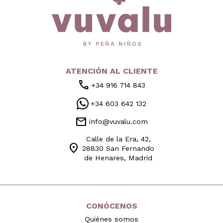
ATENCIÓN AL CLIENTE
call
+34 916 714 843
+34 603 642 132
mail
info@vuvalu.com
Calle de la Era, 42,
location_on
28830 San Fernando
de Henares, Madrid
CONÓCENOS
Quiénes somos