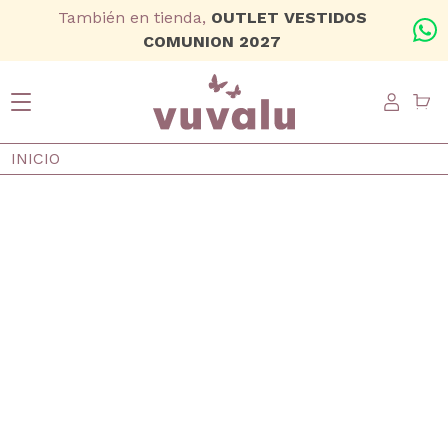
Ir al contenido principal
También en tienda,
OUTLET VESTIDOS
+
COMUNION 2027
USER
Ruta de navegación
INICIO