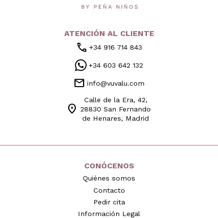
ATENCIÓN AL CLIENTE
call
+34 916 714 843
+34 603 642 132
mail
info@vuvalu.com
Calle de la Era, 42,
location_on
28830 San Fernando
de Henares, Madrid
CONÓCENOS
Quiénes somos
Contacto
Pedir cita
Información Legal