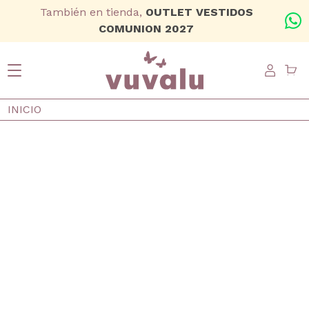
Ir al contenido principal
También en tienda,
OUTLET VESTIDOS
+
COMUNION 2027
USER
Ruta de navegación
INICIO