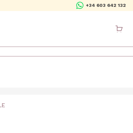
+34 603 642 132
USER ME
LE